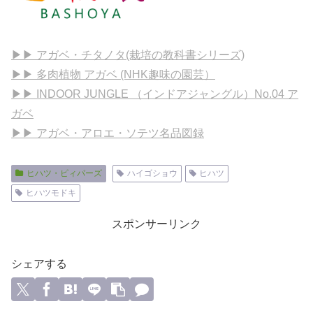
▶▶ アガベ・チタノタ(栽培の教科書シリーズ)
▶▶ 多肉植物 アガベ (NHK趣味の園芸）
▶▶ INDOOR JUNGLE （インドアジャングル）No.04 ア
ガベ
▶▶ アガベ・アロエ・ソテツ名品図録
ヒハツ・ピィパーズ
ハイゴショウ
ヒハツ
ヒハツモドキ
スポンサーリンク
シェアする