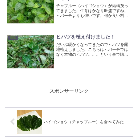
チャプルー（ハイゴショウ）が結構茂っ
てきました。生育はかなり旺盛ですね。
ヒバーチよりも強いです。何か良い料理
法は無いかと考え。タコライスにしてみ
ました。うーん。不味くは無いですが、
あまりマッチしている感じではありませ
んでした（＾＾；また何か...
ヒハツを植え付けました！
日記
だいぶ暖かくなってきたのでヒハツを露
地植えしました。こちらはヒバーチでは
なく本物のヒハツ。。。という事で購入
しました。味を比較してみたいと思って
います。まだまだ弱弱しい感じなので果
たして生き残れるだろうか心配で
す・・・ついでに植木市で買った...
スポンサーリンク
ハイゴショウ（チャップルー）を食べてみた