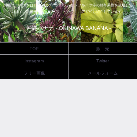
沖縄でバナナをはじめ、グァバ、パッションフルーツ等の熱帯果樹を栽培して
います。唐辛子、ピィパーズ（ヒハツ）、アガベも紹介しています。
沖縄バナナ - OKINAWA BANANA -
TOP
販 売
Instagram
Twitter
フリー画像
メールフォーム