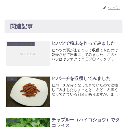
シュン
関連記事
ヒハツで粉末を作ってみました
ヒハツ・ピィパーズ
ヒハツの実がまとまって収穫できたので
乾燥させて粉末にしてみました。このヒ
ハツはヤフオクでエ〇ゾ〇ィックプラン
ツさんが出品していた物を買ったもの
で、ヒハツモドキでは無く、おそらく本
物のヒハツであろう？物になります。本
物のヒハツのはずなのですが...
ヒバーチを収穫してみました
日記
ヒバーチが赤くなってきていたので収穫
してみましたちょっとところどころ黒く
なってきている部分がありますが、まぁ
食べられるでしょう（＾＾；ちなみにヒ
バーチとは、和名をヒハツモドキと言
い、ジャワナガコショウとも呼ばれま
す。石垣島などで香辛料として...
チャプルー（ハイゴショウ）でタ
日記
コライス