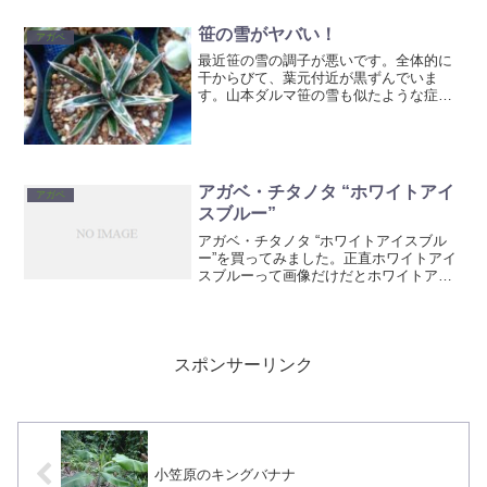
てあるんだろ...
笹の雪がヤバい！
アガベ
最近笹の雪の調子が悪いです。全体的に
干からびて、葉元付近が黒ずんでいま
す。山本ダルマ笹の雪も似たような症状
シワが入ってるって事は根がなにかしら
ダメージを受けて、水を吸いきれていな
いのでしょうか？もしくはウイルス的な
病気？ロッキー白山は別の症...
アガベ・チタノタ “ホワイトアイ
アガベ
スブルー”
アガベ・チタノタ “ホワイトアイスブル
ー”を買ってみました。正直ホワイトアイ
スブルーって画像だけだとホワイトアイ
スとの違いがよくわからない。でも本と
かではきちんと区別されてて、ホワイト
アイスから出た、青みがかった選抜種な
んだとか。こういう物...
スポンサーリンク
小笠原のキングバナナ