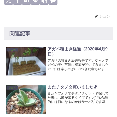
シュン
関連記事
アガベ種まき経過（2020年4月9
アガベ
日）
アガベの種まき経過報告です。やっとア
ガベの実生苗達に双葉が開いてきました
✨中には志し半ばに力つきた者もいま
す。ヒハツとパッションフルーツの挿し
木は問題無いようですが、グァバはまっ
たくダメでした。ヒバーチも大丈夫そう
ですが、ヒハツよりはヒバー...
またチタノタ買いました🎵
アガベ
またヤフオクでチタノタゲット🎵探して
た表にも棘が出るタイプですo(^-^)o品種
的には何になるのかはサッパリです😅い
ちおう購入名はシエラミクスティカで
す。FO-222と言う名前で売っているチタ
ノタもスタッドが強いですよね。違いっ