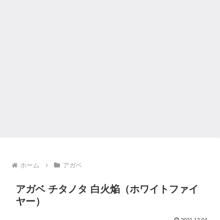
ホーム
アガベ
アガベ チタノタ 白火焔（ホワイトファイ
ヤー）