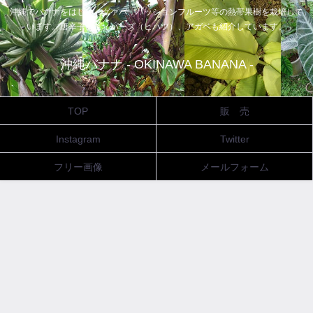
沖縄でバナナをはじめ、グァバ、パッションフルーツ等の熱帯果樹を栽培して
います。唐辛子、ピィパーズ（ヒハツ）、アガベも紹介しています。
沖縄バナナ - OKINAWA BANANA -
TOP
販 売
Instagram
Twitter
フリー画像
メールフォーム