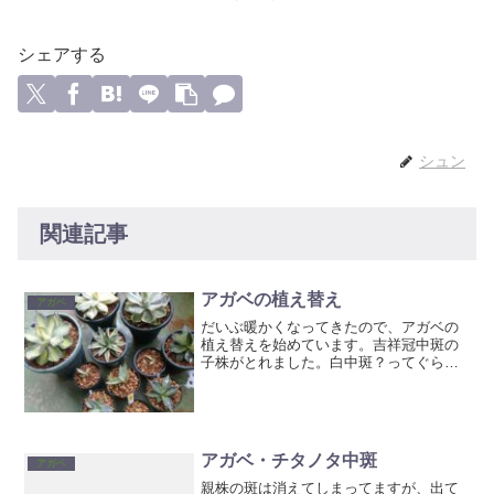
シェアする
シュン
関連記事
アガベの植え替え
アガベ
だいぶ暖かくなってきたので、アガベの
植え替えを始めています。吉祥冠中斑の
子株がとれました。白中斑？ってぐらい
白い斑です。瀕死の状態から蘇った楊貴
妃も手術しました。植え替えをすると鉢
が大きくなるので、どんどん置くところ
が無くなっていきますね💦
アガベ・チタノタ中斑
アガベ
親株の斑は消えてしまってますが、出て