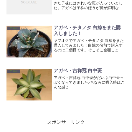
きた子株にはきれいな斑が入っていまし
た。アガベは子株のほうが斑が鮮明なん
でしょうかね？
アガベ・チタノタ 白鯨をまた購
アガベ
入しました！
ヤフオクでアガベ・チタノタ 白鯨をまた
購入してみました！白鯨の名前で購入す
るのは二個目です。そこそこ金額しまし
たが、自分好みの青っぽい葉でイメージ
通りです✨白鯨はアガベ好きなら是非と
も持っておきたい品種ですよね！高価な
のはピンキーとかの方が...
アガベ・吉祥冠 白中斑
アガベ
アガベ・吉祥冠 白中斑がだいぶ白中斑っ
ぽくなってきました♪ちなみに購入時はこ
んな感じ
スポンサーリンク