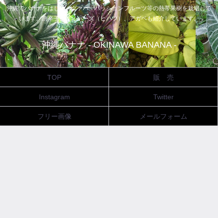
沖縄でバナナをはじめ、グァバ、パッションフルーツ等の熱帯果樹を栽培して
います。唐辛子、ピィパーズ（ヒハツ）、アガベも紹介しています。
沖縄バナナ - OKINAWA BANANA -
TOP
販 売
Instagram
Twitter
フリー画像
メールフォーム