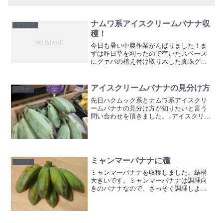
ナムワ系アイスクリームバナナ収
アテモヤ
穫！
今日も暑い中農作業がんばりました！ま
ずは昨日草を刈ったので空いたスペース
にグァバの植え付け取り木した真珠グァ
バとスイカグァバを植え付けました。 真
珠グァバ スイカグァバなぜかグァバの木
にはナナフシがよくいます。作業してい
アイスクリームバナナの見分け方
バナナ
るといつのまにか帽子...
先日ハクムック系とナムワ系アイスクリ
ームバナナの見分け方が知りたいと言う
問い合わせを頂きました。↓アイスクリー
ムバナナって何？って方はこちらTVでナ
ムワ系バナナが紹介されていましたね！
『マツコの知らない世界』で幻のバナナ
としてナムワ系アイス...
ミャンマーバナナに種
バナナ
ミャンマーバナナを収穫しました。結構
大きいです。ミャンマーバナナは調理向
きのバナナなので、さっそく調理しよう
としたところ・・・種入ってる！お前も
か！って気分です。しかもこの種沈みま
す。ナムワの種は全部発芽しませんでし
たが、中もスカスカで空洞...