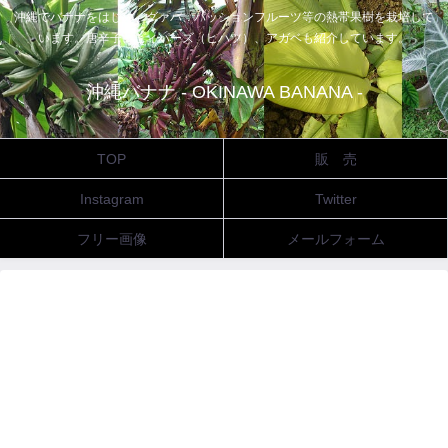
沖縄でバナナをはじめ、グァバ、パッションフルーツ等の熱帯果樹を栽培して
います。唐辛子、ピィパーズ（ヒハツ）、アガベも紹介しています。
沖縄バナナ - OKINAWA BANANA -
TOP
販 売
Instagram
Twitter
フリー画像
メールフォーム