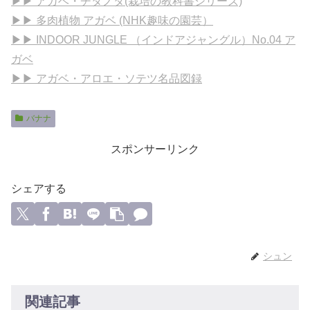
▶▶ アガベ・チタノタ(栽培の教科書シリーズ)
▶▶ 多肉植物 アガベ (NHK趣味の園芸）
▶▶ INDOOR JUNGLE （インドアジャングル）No.04 ア
ガベ
▶▶ アガベ・アロエ・ソテツ名品図録
バナナ
スポンサーリンク
シェアする
シュン
関連記事