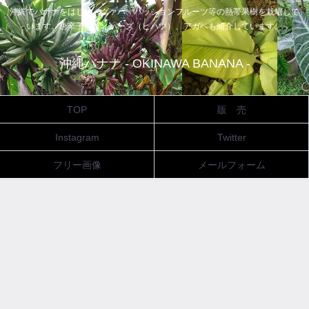
沖縄でバナナをはじめ、グァバ、パッションフルーツ等の熱帯果樹を栽培して
います。唐辛子、ピィパーズ（ヒハツ）、アガベも紹介しています。
沖縄バナナ - OKINAWA BANANA -
TOP
販 売
Instagram
Twitter
フリー画像
メールフォーム