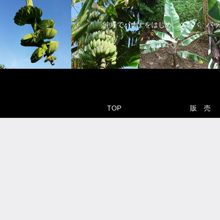
沖縄でバナナをはじめ、グァバ、パッ
TOP
販 売