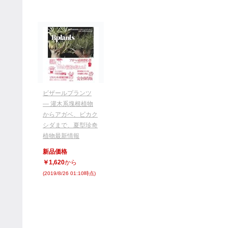
ビザールプランツ
― 灌木系塊根植物
からアガベ、ビカク
シダまで、夏型珍奇
植物最新情報
新品価格
￥1,620
から
(2019/8/26 01:10時点)