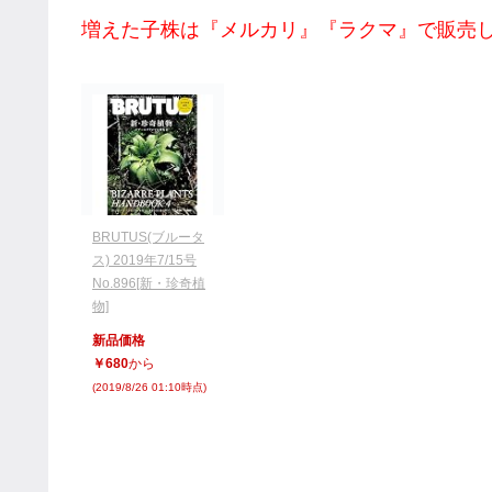
増えた子株は『メルカリ』『ラクマ』で販売
BRUTUS(ブルータ
ス) 2019年7/15号
No.896[新・珍奇植
物]
新品価格
￥680
から
(2019/8/26 01:10時点)