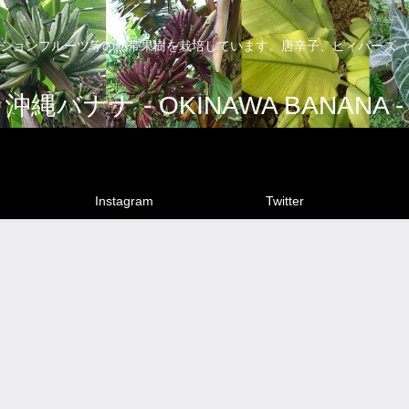
ションフルーツ等の熱帯果樹を栽培しています。唐辛子、ピィパーズ（
沖縄バナナ - OKINAWA BANANA -
Instagram
Twitter