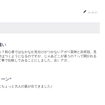
シュン
違い
う？初心者ではなかなか見分けがつかないアガベ雷神と吉祥冠。見
けはつくようになるのですが、じゃあどこが違うの？って聞かれる
事で比較してみることにしました。左）アガ...
リーン”
"にちょっと大人の葉が出てきました♪