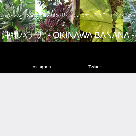
ションフルーツ等の熱帯果樹を栽培しています。唐辛子、ピィパーズ（
沖縄バナナ - OKINAWA BANANA -
Instagram
Twitter