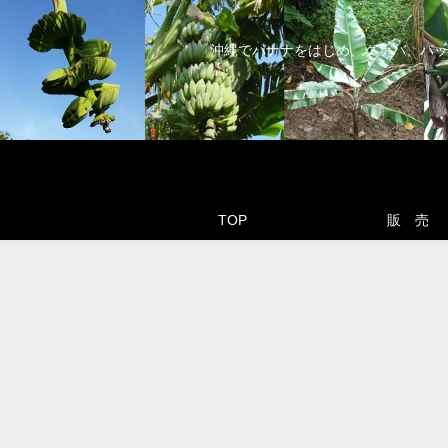
沖縄でバナナをはじめ、グァバ、パッ
TOP
販 売