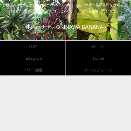
沖縄でバナナをはじめ、グァバ、パッションフルーツ等の熱帯果樹を栽培して
います。唐辛子、ピィパーズ（ヒハツ）、アガベも紹介しています。
沖縄バナナ - OKINAWA BANANA -
TOP
販 売
Instagram
Twitter
フリー画像
メールフォーム