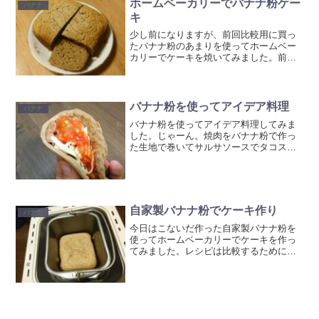
ホームベーカリーでバナナ粉ケー
バナナ
キ
少し前になりますが、前回比較用に買っ
たバナナ粉のあまりを使ってホームベー
カリーでケーキを焼いてみました。前回
ブログ>>バナナ粉を食べ比べしてみたな
かなか良い出来で美味しかったです。使
ったのは日本・東南アジア技術推進協議
会のバナナ粉を使いまし...
バナナ粉を使ってアイデア料理
バナナ
バナナ粉を使ってアイデア料理してみま
した。じゃーん。焼肉をバナナ粉で作っ
た生地で巻いてサルサソースでタコス風
に！もはやなんの料理なのかわかりませ
ん（＾＾；【レシピ】 水 100ml バナナ
粉 50g 卵 １個で６枚ぐらい作れま
した。しかし...
自家製バナナ粉でケーキ作り
バナナ
今日はこないだ作った自家製バナナ粉を
使ってホームベーカリーでケーキを作っ
てみました。レシピは比較するために前
回市販品を使って作ったものと同じで
す。前回記事→ ホームベーカリーでバ
ナナ粉ケーキ参考までにのせておくと バ
ナナ粉 100g 水 1...