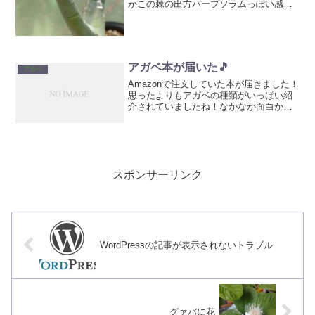
かこの棘の出方バープソラムっぽい感じ
もしますね。
アガベ本が届いた🎵
アガベ
Amazonで注文していた本が届きました！
思ったよりもアガベの種類がいっぱい紹
介されていましたね！なかなか面白かっ
たです😄ビザールプランツ ― 灌木系塊根
植物からアガベ、ビカクシダまで、夏型
珍奇植物最新情報新品価格￥1,620から
(2019...
スポンサーリンク
WordPressの記事が表示されないトラブル
グァバに花