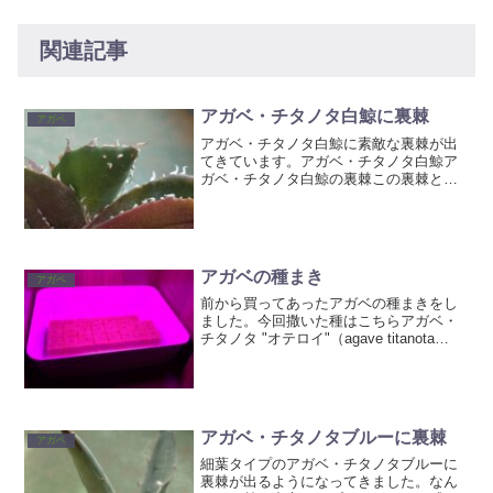
関連記事
アガベ・チタノタ白鯨に裏棘
アガベ
アガベ・チタノタ白鯨に素敵な裏棘が出
てきています。アガベ・チタノタ白鯨ア
ガベ・チタノタ白鯨の裏棘この裏棘と言
う物、最初まったく気にしていなかった
のですが、ヤフオクやメルカリなどで物
色していると、よく「裏棘あり」みたい
にアピールされてたりして...
アガベの種まき
アガベ
前から買ってあったアガベの種まきをし
ました。今回撒いた種はこちらアガベ・
チタノタ "オテロイ"（agave titanota
oteroi）seed stockさんで購入。商品説明
文には『2019年に登録された新種で、
agave titan...
アガベ・チタノタブルーに裏棘
アガベ
細葉タイプのアガベ・チタノタブルーに
裏棘が出るようになってきました。なん