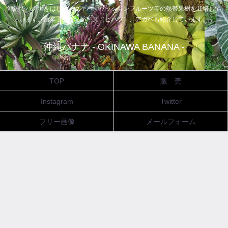
沖縄でバナナをはじめ、グァバ、パッションフルーツ等の熱帯果樹を栽培して
います。唐辛子、ピィパーズ（ヒハツ）、アガベも紹介しています。
沖縄バナナ - OKINAWA BANANA -
TOP
販 売
Instagram
Twitter
フリー画像
メールフォーム