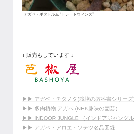
アガベ・ポタトルム “トレードウィンズ”
↓ 販売もしています ↓
▶▶ アガベ・チタノタ(栽培の教科書シリーズ
▶▶ 多肉植物 アガベ (NHK趣味の園芸）
▶▶ INDOOR JUNGLE （インドアジャングル
▶▶ アガベ・アロエ・ソテツ名品図録