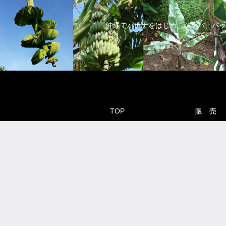
沖縄でバナナをはじめ、グァバ、パッ
TOP
販 売