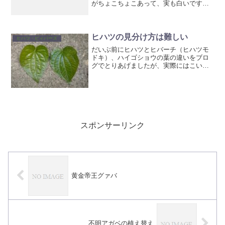
がちょこちょこあって、実も白いです。
茎にも斑が入っています。ただこちらな
んだか、沖縄のヒハツモドキ（ヒバー
チ）とはちょっと葉の形も実の形も違い
ます。実を比べるとこんな感...
ヒハツの見分け方は難しい
ヒハツ・ピィパーズ
だいぶ前にヒハツとヒバーチ（ヒハツモ
ドキ）、ハイゴショウの葉の違いをブロ
グでとりあげましたが、実際にはこいつ
らは成長でだいぶ葉の形が変わるので、
見分けるのが難しい場合もあります。ま
ずわかりやすいのが以前にも紹介したこ
ちらの比較ハイゴショウ、...
スポンサーリンク
黄金帝王グァバ
不明アガベの植え替え