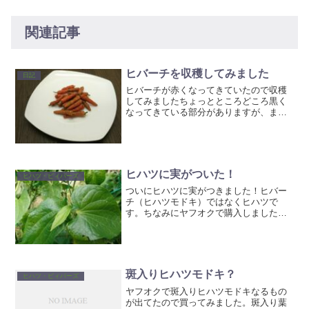
関連記事
ヒバーチを収穫してみました
日記
ヒバーチが赤くなってきていたので収穫
してみましたちょっとところどころ黒く
なってきている部分がありますが、まぁ
食べられるでしょう（＾＾；ちなみにヒ
バーチとは、和名をヒハツモドキと言
い、ジャワナガコショウとも呼ばれま
す。石垣島などで香辛料として...
ヒハツに実がついた！
ヒハツ・ピィパーズ
ついにヒハツに実がつきました！ヒバー
チ（ヒハツモドキ）ではなくヒハツで
す。ちなみにヤフオクで購入しました。
しかし思っていたよりもヒバーチに近い
実ではありませんね。どっちかっていう
と隣に植えてあるハイゴショウ（植木市
でインドナガコショウとして...
斑入りヒハツモドキ？
ヒハツ・ピィパーズ
ヤフオクで斑入りヒハツモドキなるもの
が出てたので買ってみました。斑入り葉