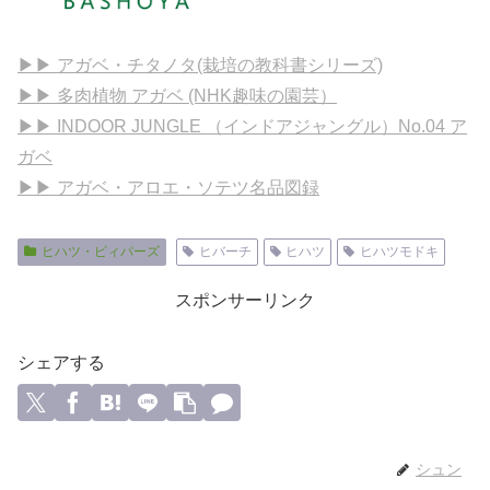
▶▶ アガベ・チタノタ(栽培の教科書シリーズ)
▶▶ 多肉植物 アガベ (NHK趣味の園芸）
▶▶ INDOOR JUNGLE （インドアジャングル）No.04 ア
ガベ
▶▶ アガベ・アロエ・ソテツ名品図録
ヒハツ・ピィパーズ
ヒバーチ
ヒハツ
ヒハツモドキ
スポンサーリンク
シェアする
シュン