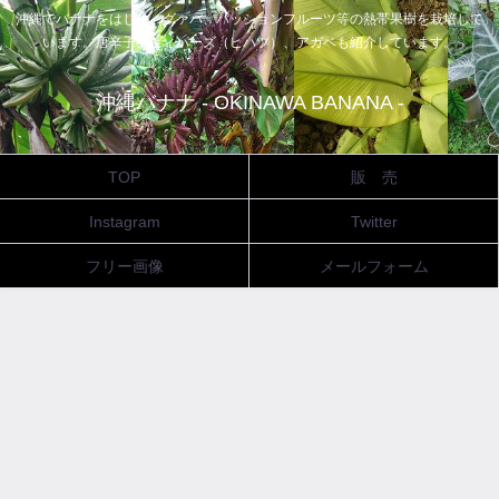
沖縄でバナナをはじめ、グァバ、パッションフルーツ等の熱帯果樹を栽培して
います。唐辛子、ピィパーズ（ヒハツ）、アガベも紹介しています。
沖縄バナナ - OKINAWA BANANA -
TOP
販 売
Instagram
Twitter
フリー画像
メールフォーム