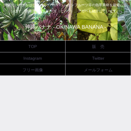
沖縄でバナナをはじめ、グァバ、パッションフルーツ等の熱帯果樹を栽培して
います。唐辛子、ピィパーズ（ヒハツ）、アガベも紹介しています。
沖縄バナナ - OKINAWA BANANA -
TOP
販 売
Instagram
Twitter
フリー画像
メールフォーム