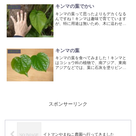
キンマの葉でかい
キンマ
キンマの葉って思ったよりもデカくなる
んですね！キンマは趣味で育てています
が、特に用途は無いため、木に這わせて
います。畑のスペースを使わないから良
いですね😄コーヒーにも少し実が着いて
いました。ドワーフオリノコが志し半ば
に熟してしまい。虫さん達...
キンマの葉
キンマ
キンマの葉を食べてみました！キンマと
はコショウ科の植物で、南アジア、東南
アジアなどでは、葉に石灰を塗りビンロ
ウヤシの実を包んで『噛みタバコ』とし
て利用されているそうです。噛みタバコ
は噛むと清涼感があるらしいんですが、
唾が赤くなって歯にも着色...
スポンサーリンク
イトマンやまねこ農園へ行ってきました