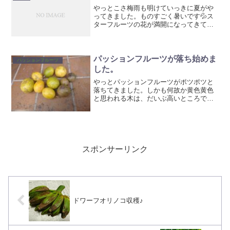
やっとこさ梅雨も明けていっきに夏がや
ってきました。ものすごく暑いです💦ス
ターフルーツの花が満開になってきてい
ます。ミズレモンにも花がブラジルトケ
イソウとは開花時期がちょっと違う感じ
ですねドラゴンフルーツにも蕾最近あま
りドラゴンフルーツは収穫...
パッションフルーツが落ち始めま
パッションフルーツ
した。
やっとパッションフルーツがポツポツと
落ちてきました。しかも何故か黄色黄色
と思われる木は、だいぶ高いところで実
がついていて、紫とは距離があり、熟し
た果実の量からいっても、自家受粉して
いるような印象です。黄色の方がたぶん
花が早く咲いている。紫の...
スポンサーリンク
ドワーフオリノコ収穫♪