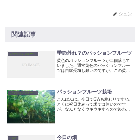
シュン
関連記事
季節外れ？のパッションフルーツ
パッションフルーツ
黄色のパッションフルーツが二個落ちて
いました。通常黄色のパッションフルー
ツは自家受粉し難いのですが、この黄色
は一本でも普通に実が着くとの事で、植
木市で購入したものです。人工受粉しな
くても単独で実がついて落ちてるので結
構良い品種かもしれないで...
パッションフルーツ栽培
パッションフルーツ
こんばんは。今日でGWも終わりですね。
とくに祝日休みって訳では無いのです
が、なんとなくウキウキするので終わる
のは寂しいです。さてさて、畑の方はパ
ッションフルーツにたくさん実がついて
います♪個人的にパッションフルーツはと
ても好きな果物です。結...
今日の畑
日記