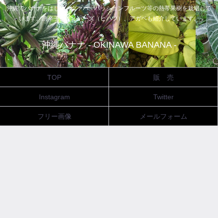
沖縄でバナナをはじめ、グァバ、パッションフルーツ等の熱帯果樹を栽培して
います。唐辛子、ピィパーズ（ヒハツ）、アガベも紹介しています。
沖縄バナナ - OKINAWA BANANA -
TOP
販 売
Instagram
Twitter
フリー画像
メールフォーム