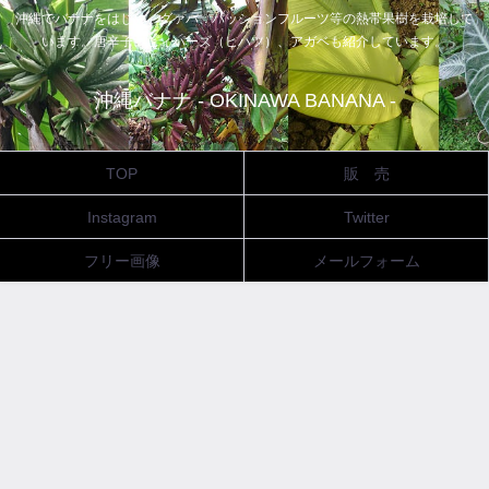
沖縄でバナナをはじめ、グァバ、パッションフルーツ等の熱帯果樹を栽培して
います。唐辛子、ピィパーズ（ヒハツ）、アガベも紹介しています。
沖縄バナナ - OKINAWA BANANA -
TOP
販 売
Instagram
Twitter
フリー画像
メールフォーム