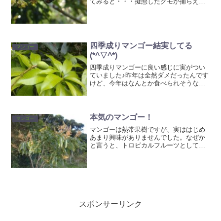
てみると・・・擬態したクモが捕らえて
いました。色がソックリすぎて本当によ
く見ないとわからないですね😄自然って
すごい！
四季成りマンゴー結実してる
マンゴー
(*^▽^*)
四季成りマンゴーに良い感じに実がつい
ていました♪昨年は全然ダメだったんです
けど、今年はなんとか食べられそうな予
感です（＾＾）マンゴーの花粉は水に弱
いらしく、開花時期に雨が降ると結実し
ないので毎年運任せです。開花時期に雨
除けなどをすればもっと...
本気のマンゴー！
マンゴー
マンゴーは熱帯果樹ですが、実ははじめ
あまり興味がありませんでした。なぜか
と言うと、トロピカルフルーツとしては
すでにメジャーなものですし、栽培もハ
ウスの中で、農薬やら剪定やら誘引やら
大変そうだったからです。自然栽培とか
そういうのからかけ離れて...
スポンサーリンク