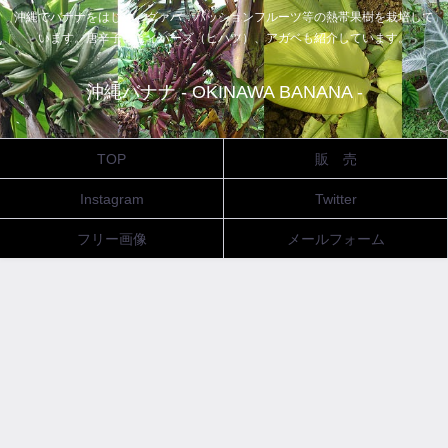
沖縄でバナナをはじめ、グァバ、パッションフルーツ等の熱帯果樹を栽培して
います。唐辛子、ピィパーズ（ヒハツ）、アガベも紹介しています。
沖縄バナナ - OKINAWA BANANA -
TOP
販 売
Instagram
Twitter
フリー画像
メールフォーム