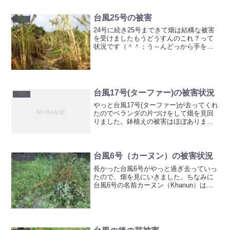
台風25号の被害
日記
24号に続き25号まできて畑は結構な被害
を受けましたもうどうすんのこれ？って
状況です（＾＾；う～んどっから手を付
けて良いかわからん・・・これに懲りて
ちょっとバナナ畑は縮小予定ある程度の
品種は食べたので、もうそろそろ品種保
存用と自家消費用、市...
台風17号(ターファー)の被害状況
日記
やっと台風17号(ターファー)が去ってくれ
たのでベランダの片づけをして畑を見回
りました。鉢植えの被害はほぼありませ
んでした。台風17号(ターファー)はそれほ
ど直撃はしないだろうと油断していたの
ですが、思っていた以上に強かったで
す。恐る恐る畑...
台風6号（カーヌン）の被害状況
バナナ
長かった台風6号がやっと過ぎ去っていっ
たので、畑を見にいきました。ちなみに
台風6号の名前カーヌン（Khanun）はタ
イが提案した名前で、パラミツ（ジャッ
クフルーツ）の事だそうです。ちょうど
ファーマーズに売っていたパラミツ今回
の台風は風の強さ...