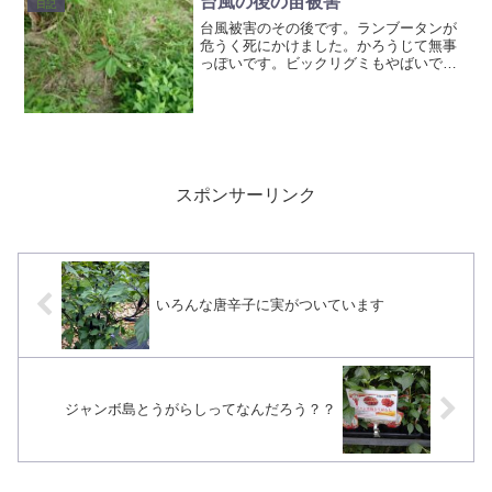
台風の後の苗被害
日記
台風被害のその後です。ランブータンが
危うく死にかけました。かろうじて無事
っぽいです。ビックリグミもやばいで
す。葉がまだ少し残っているのでなんと
か復活してほしい。アメイシャは完全に
棒に（＞＜）せっかく今年から実がつく
ようになっていた龍眼も瀕死...
スポンサーリンク
いろんな唐辛子に実がついています
ジャンボ島とうがらしってなんだろう？？