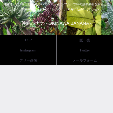
沖縄でバナナをはじめ、グァバ、パッションフルーツ等の熱帯果樹を栽培して
います。唐辛子、ピィパーズ（ヒハツ）、アガベも紹介しています。
沖縄バナナ - OKINAWA BANANA -
TOP
販 売
Instagram
Twitter
フリー画像
メールフォーム