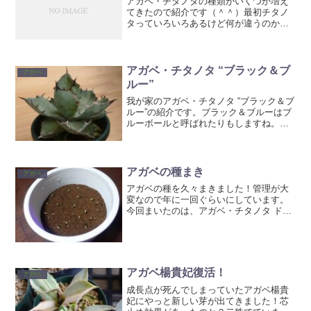
アガベ・チタノタの種類がいくつか増え
てきたので紹介です（＾＾）最初チタノ
タっていろいろあるけど何が違うのか分
かりませんでしたが、並べてみると結構
違いますね。チタノタの種類は大きく分
けると、葉が青く棘もそれほど厳つくな
い『ランチョタンバ―系』...
アガベ・チタノタ “ブラック＆ブ
アガベ
ルー”
我が家のアガベ・チタノタ “ブラック＆ブ
ルー”の紹介です。ブラック＆ブルーはブ
ルーボールと呼ばれたりもしますね。青
白い葉に、黒い棘でボール状にまとまる
のが特徴。形としてはナンバーワンに近
い気がします。でも棘の色もそうです
が、形が違いますね。...
アガベの種まき
アガベ
アガベの種を久々まきました！管理が大
変なので年に一回ぐらいにしています。
今回まいたのは、アガベ・チタノタ ドワ
ーフ （Agave titanota 'Dwarf'）前回はロ
ックウールにまきましたが、思ったより
も発芽率が良かったので、今回は赤...
アガベ楊貴妃復活！
アガベ
成長点が死んでしまっていたアガベ楊貴
妃にやっと新しい芽が出てきました！芯