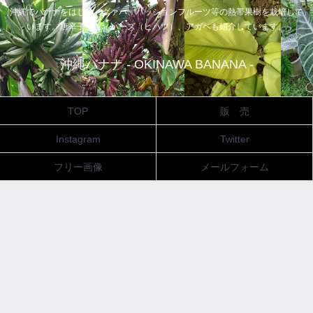
沖縄でバナナをはじめ、グァバ、パッションフルーツ等の熱帯果樹を栽培して
います。唐辛子、ピィパーズ（ヒハツ）、アガベも紹介しています。
沖縄バナナ - OKINAWA BANANA -
TOP
販 売
Instagram
Twitter
フリー画像
メールフォーム