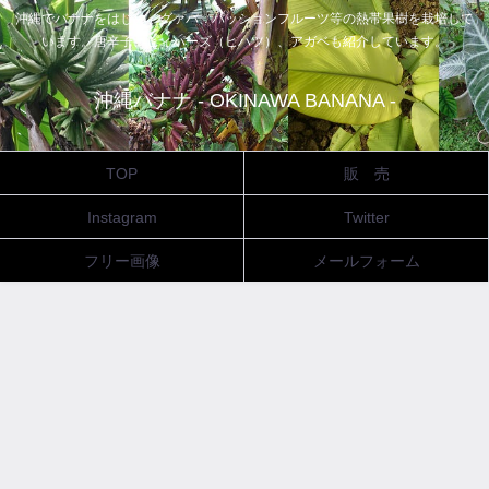
沖縄でバナナをはじめ、グァバ、パッションフルーツ等の熱帯果樹を栽培して
います。唐辛子、ピィパーズ（ヒハツ）、アガベも紹介しています。
沖縄バナナ - OKINAWA BANANA -
TOP
販 売
Instagram
Twitter
フリー画像
メールフォーム