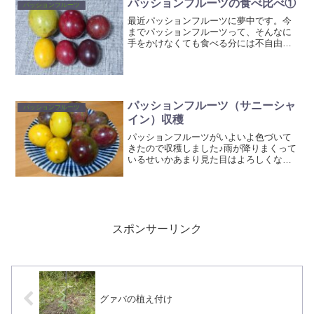
パッションフルーツの食べ比べ①
パッションフルーツ
最近パッションフルーツに夢中です。今
までパッションフルーツって、そんなに
手をかけなくても食べる分には不自由し
ないぐらい実るので、何もせず育ててい
たのですが、やっぱ頑張るところは頑張
らないとちゃんとした実はつけられない
なって事で、今更ながらに...
パッションフルーツ（サニーシャ
パッションフルーツ
イン）収穫
パッションフルーツがいよいよ色づいて
きたので収穫しました♪雨が降りまくって
いるせいかあまり見た目はよろしくない
です（＞＜）ネットをかぶせていてもあ
まり効果が無いので、やっぱ雨が良くな
いのかもしれませんね。黄色のパッショ
ンは畑の端の方に適当に...
スポンサーリンク
グァバの植え付け