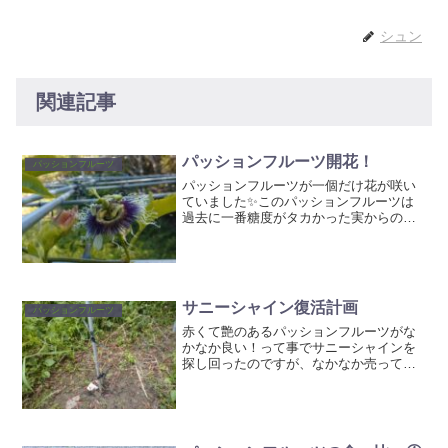
シュン
関連記事
パッションフルーツ開花！
パッションフルーツ
パッションフルーツが一個だけ花が咲い
ていました✨このパッションフルーツは
過去に一番糖度がタカかった実からの実
生なので、どんな実がつくか期待です。
サニーシャイン復活計画
パッションフルーツ
赤くて艶のあるパッションフルーツがな
かなか良い！って事でサニーシャインを
探し回ったのですが、なかなか売ってな
い(>_<)前何処で買ったんだろう？全然覚
えてない(^^;)って事でしょうがないので
地植えしてた奴の復活を試みてみる事に
しました。こ...