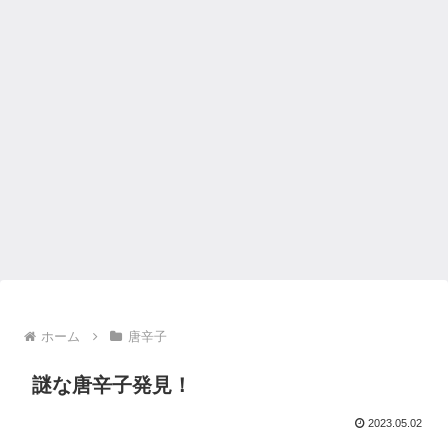
ホーム
唐辛子
謎な唐辛子発見！
2023.05.02