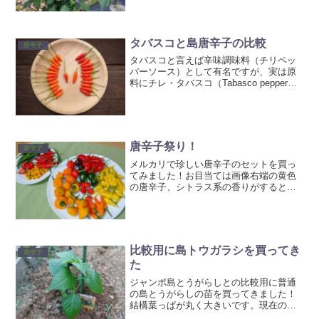
すぐやってくる感じで良いですね！ポブ
ラノひもとうがらしパープルカイエン福
耳ジローバナナピーマンあじめこしょう
ハラペーニョ朝天唐辛子我...
タバスコと島唐辛子の比較
唐辛子
タバスコと言えば辛味調味料（チリペッ
パーソース）として有名ですが、実は原
料にチレ・タバスコ（Tabasco pepper）
という唐辛子を使っているのでタバスコ
って名前なの知っていましたでしょう
か？自分は唐辛子に興味を持つまで知り
ませんでした...
唐辛子祭り！
唐辛子
メルカリで珍しい唐辛子のセットを買っ
てみました！お目当ては画像右端の黄色
の唐辛子、シトラス系の香りがするとい
う、『レモンドロップ』と言う品種だっ
たのですが、思ったよりも沢山の品種を
入れてくれました！感謝です✨ちなみに
この『レモンドロップ』と...
比較用に島トウガラシを買ってき
唐辛子
た
ジャンボ島とうがらしとの比較用に普通
の島とうがらしの苗を買ってきました！
結構葉っぱが丸く大きいです。現在のジ
ャンボ島とうがらしの状況はこちら葉は