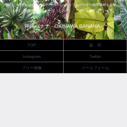
沖縄でバナナをはじめ、グァバ、パッションフルーツ等の熱帯果樹を栽培して
います。唐辛子、ピィパーズ（ヒハツ）、アガベも紹介しています。
沖縄バナナ - OKINAWA BANANA -
TOP
販 売
Instagram
Twitter
フリー画像
メールフォーム