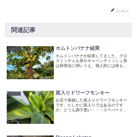
シュン
関連記事
ホムトンバナナ結実
バナナ
ホムトンバナナが結実してました。グロ
スミッチェル系やキャベンディッシュ系
は病害虫に弱いうえ、個人的には味も見
た目も大差が無いように感じるためあま
り育てないのですが、ホムトンは「熟し
てもシュガースポットが出ない」と言う
明確な違いがあるみたいな...
斑入りドワーフモンキー
バナナ
お店で発掘した斑入りドワーフモンキー
です。たしかに斑入りではあるのです
が、どうも調子悪い・・・スーパードワ
ーフ系は基本的に葉が詰まり気味になる
こと多いですが、さすがにこれはダメか
も・・・って事で処分しました。