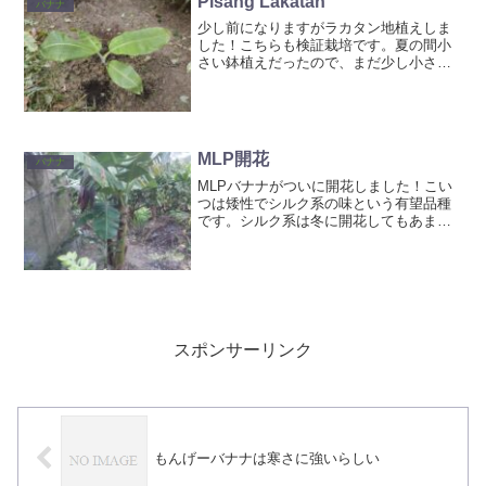
Pisang Lakatan
バナナ
少し前になりますがラカタン地植えしま
した！こちらも検証栽培です。夏の間小
さい鉢植えだったので、まだ少し小さい
ですが、寒くなる前に根っこをはってく
れれば春からグングンきてくれるでしょ
う！ラカタンと言えばクエン酸の多い
『スポーツバナナ』って印象...
MLP開花
バナナ
MLPバナナがついに開花しました！こい
つは矮性でシルク系の味という有望品種
です。シルク系は冬に開花してもあまり
良い実にならない印象なのですが、こい
つはどうなんでしょう？本来なら夏に開
花してほしかったのですが、検証の意味
では良かったかも😄
スポンサーリンク
もんげーバナナは寒さに強いらしい