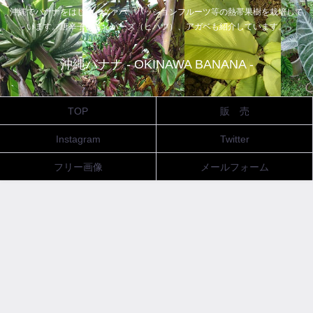
沖縄でバナナをはじめ、グァバ、パッションフルーツ等の熱帯果樹を栽培して
います。唐辛子、ピィパーズ（ヒハツ）、アガベも紹介しています。
沖縄バナナ - OKINAWA BANANA -
TOP
販 売
Instagram
Twitter
フリー画像
メールフォーム