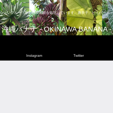
ションフルーツ等の熱帯果樹を栽培しています。唐辛子、ピィパーズ（
沖縄バナナ - OKINAWA BANANA -
Instagram
Twitter