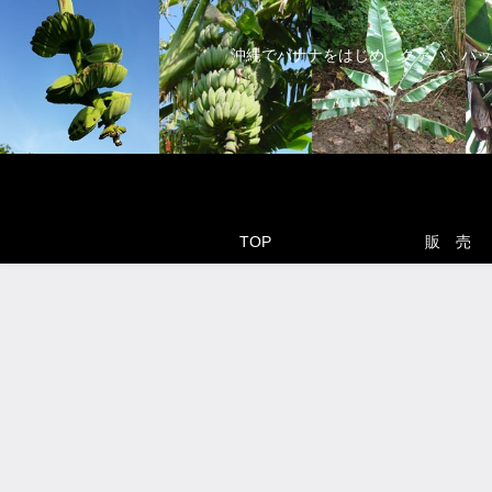
沖縄でバナナをはじめ、グァバ、パッ
TOP
販 売