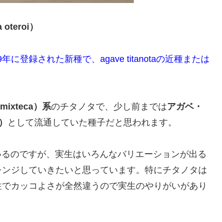
oteroi）
19年に登録された新種で、agave titanotaの近種または
。
mixteca）系
のチタノタで、少し前までは
アガベ・
 ）
として流通していた種子だと思われます。
ているのですが、実生はいろんなバリエーションが出る
レンジしていきたいと思っています。特にチタノタは
性でカッコよさが全然違うので実生のやりがいがあり