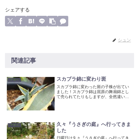
シェアする
シュン
関連記事
スカブラ錦に変わり斑
アガベ
スカブラ錦に変わった斑の子株が出てい
ました！スカブラ錦は屈原の舞扇錦とし
て売られてたりもしますが、全然違いま
すね。屈原の舞扇錦の方が断然高いで
す。しかしこのスカブラ錦。覆輪斑は割
と流通してるんですが、中斑とか縞斑と
かはほとんど見ないですね。...
久々『うさぎの庭』へ行ってきま
アガベ
した
日曜日は久々『うさぎの庭』へ行ってき