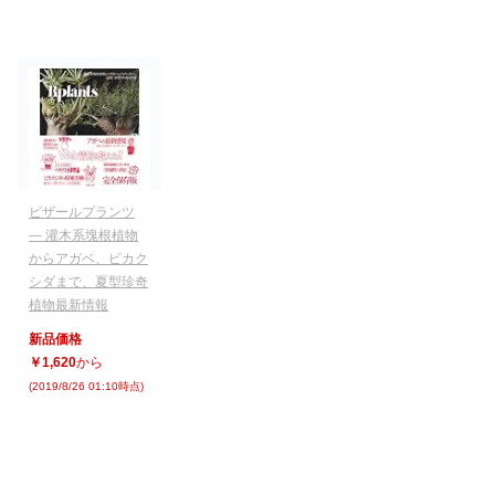
ビザールプランツ
― 灌木系塊根植物
からアガベ、ビカク
シダまで、夏型珍奇
植物最新情報
新品価格
￥1,620
から
(2019/8/26 01:10時点)