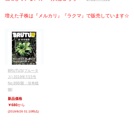
増えた子株は『メルカリ』『ラクマ』で販売しています☆
BRUTUS(ブルータ
ス) 2019年7/15号
No.896[新・珍奇植
物]
新品価格
￥680
から
(2019/8/26 01:10時点)