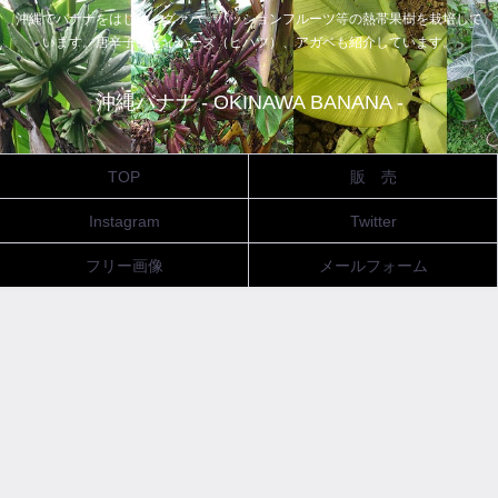
沖縄でバナナをはじめ、グァバ、パッションフルーツ等の熱帯果樹を栽培して
います。唐辛子、ピィパーズ（ヒハツ）、アガベも紹介しています。
沖縄バナナ - OKINAWA BANANA -
TOP
販 売
Instagram
Twitter
フリー画像
メールフォーム