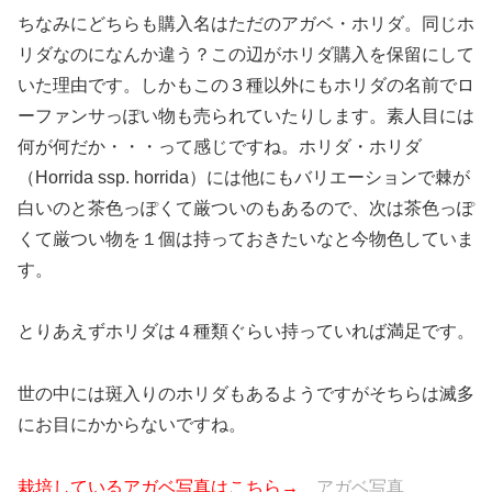
ちなみにどちらも購入名はただのアガベ・ホリダ。同じホ
リダなのになんか違う？この辺がホリダ購入を保留にして
いた理由です。しかもこの３種以外にもホリダの名前でロ
ーファンサっぽい物も売られていたりします。素人目には
何が何だか・・・って感じですね。ホリダ・ホリダ
（Horrida ssp. horrida）には他にもバリエーションで棘が
白いのと茶色っぽくて厳ついのもあるので、次は茶色っぽ
くて厳つい物を１個は持っておきたいなと今物色していま
す。
とりあえずホリダは４種類ぐらい持っていれば満足です。
世の中には斑入りのホリダもあるようですがそちらは滅多
にお目にかからないですね。
栽培しているアガベ写真はこちら→
アガベ写真