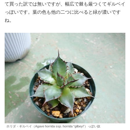
て買った訳では無いですが、幅広で棘も厳つくてギルベイ
っぽいです。葉の色も他の二つに比べると緑が濃いです
ね。
ホリダ・ギルベイ（Agave horrida ssp. horrida “gilbeyi”）っぽい奴