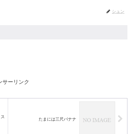
シュン
ンサーリンク
イス
たまには三尺バナナ