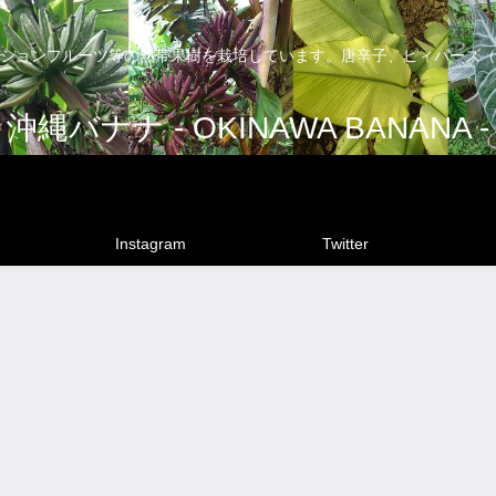
ションフルーツ等の熱帯果樹を栽培しています。唐辛子、ピィパーズ（
沖縄バナナ - OKINAWA BANANA -
Instagram
Twitter