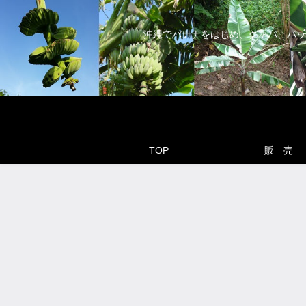
沖縄でバナナをはじめ、グァバ、パッ
TOP
販 売