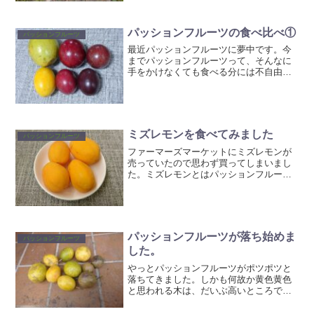
地植えしてた奴の復活を試みてみる事に
しました。こ...
パッションフルーツの食べ比べ①
パッションフルーツ
最近パッションフルーツに夢中です。今
までパッションフルーツって、そんなに
手をかけなくても食べる分には不自由し
ないぐらい実るので、何もせず育ててい
たのですが、やっぱ頑張るところは頑張
らないとちゃんとした実はつけられない
なって事で、今更ながらに...
ミズレモンを食べてみました
パッションフルーツ
ファーマーズマーケットにミズレモンが
売っていたので思わず買ってしまいまし
た。ミズレモンとはパッションフルーツ
の仲間で本当の名前はPassiflora
laurifolia（パッシフロラ・ラウリフォリ
ア）と言うそうです。宮古島では割と流
通して...
パッションフルーツが落ち始めま
パッションフルーツ
した。
やっとパッションフルーツがポツポツと
落ちてきました。しかも何故か黄色黄色
と思われる木は、だいぶ高いところで実
がついていて、紫とは距離があり、熟し
た果実の量からいっても、自家受粉して