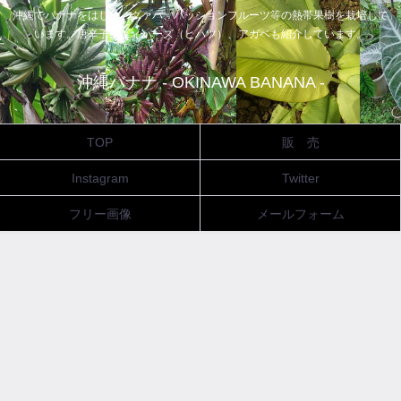
沖縄でバナナをはじめ、グァバ、パッションフルーツ等の熱帯果樹を栽培して
います。唐辛子、ピィパーズ（ヒハツ）、アガベも紹介しています。
沖縄バナナ - OKINAWA BANANA -
TOP
販 売
Instagram
Twitter
フリー画像
メールフォーム