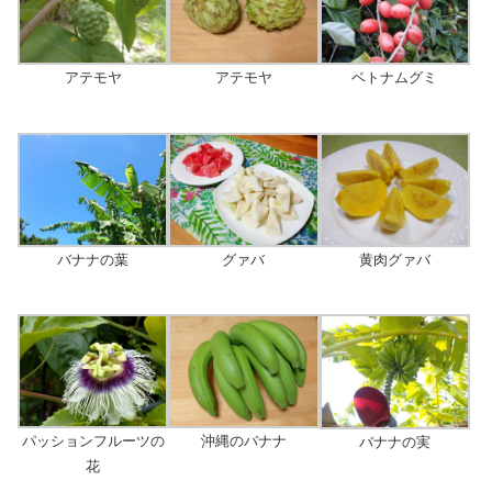
アテモヤ
アテモヤ
ベトナムグミ
バナナの葉
グァバ
黄肉グァバ
パッションフルーツの
沖縄のバナナ
バナナの実
花