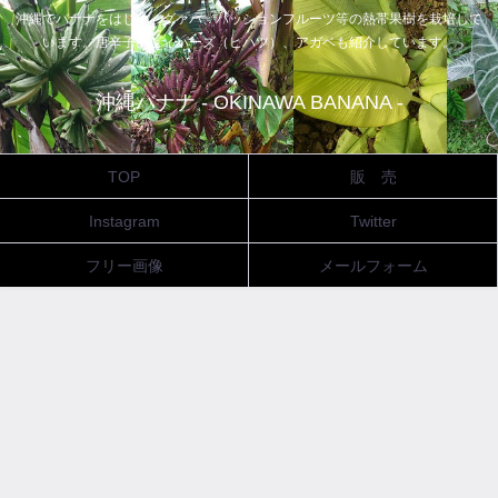
沖縄でバナナをはじめ、グァバ、パッションフルーツ等の熱帯果樹を栽培して
います。唐辛子、ピィパーズ（ヒハツ）、アガベも紹介しています。
沖縄バナナ - OKINAWA BANANA -
TOP
販 売
Instagram
Twitter
フリー画像
メールフォーム