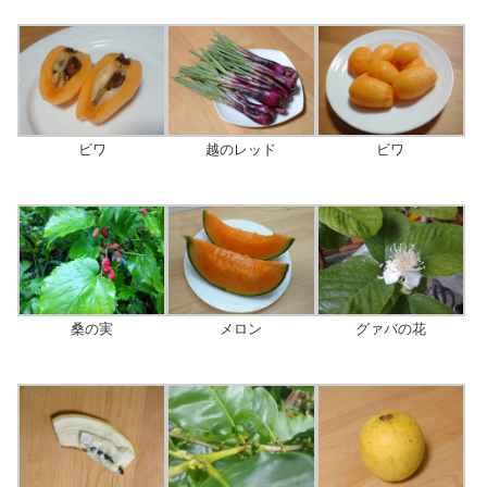
ビワ
ビワ
越のレッド
桑の実
メロン
グァバの花