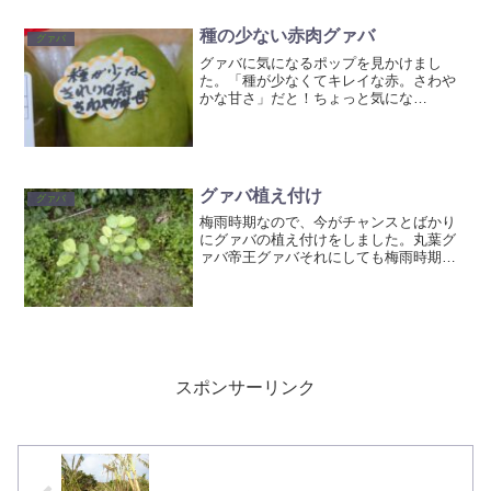
にそのう...
種の少ない赤肉グァバ
グァバ
グァバに気になるポップを見かけまし
た。「種が少なくてキレイな赤。さわや
かな甘さ」だと！ちょっと気にな
る・・・本当かいな？1パック買ってみる
事にしました(^^)卵型のちょっと変わった
形ですね。切ってみるとおおー！なかな
か素敵な色です✨そして確...
グァバ植え付け
グァバ
梅雨時期なので、今がチャンスとばかり
にグァバの植え付けをしました。丸葉グ
ァバ帝王グァバそれにしても梅雨時期は
草の勢いと、蚊の量が半端ないです(>_<)
忘れさられていた真珠グァバの取り木も
外しました。100均のピートモスでも取り
木は問題ないよ...
スポンサーリンク