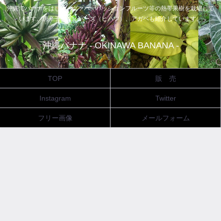
沖縄でバナナをはじめ、グァバ、パッションフルーツ等の熱帯果樹を栽培して
います。唐辛子、ピィパーズ（ヒハツ）、アガベも紹介しています。
沖縄バナナ - OKINAWA BANANA -
TOP
販 売
Instagram
Twitter
フリー画像
メールフォーム