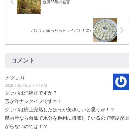
台風25号の被害
バナナが余ったらドライバナナに♪
コメント
ナツ
より:
2018年10月9日 7:44 AM
グァバは沖縄産ですか？
形が洋ナシタイプですネ！
グァバは樹上完熟したほうが美味しいと思うが！？
県内産なら台風で水分を過剰に摂取しているので糖度が上
がらないのでは！？