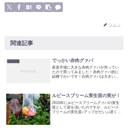
シュン
関連記事
でっかい赤肉グァバ
グァバ
産直市場に大きな赤肉グァバが売ってい
たので買ってみました！赤肉グァバ的に
結構でかいです！白肉グァバは大きいの
結構見ますが赤は少ないですね。なかな
かのボリュームです！大きいので種を全
部取って切りました。小さいと種取ると
ほとんど食べるところ無く...
ルビースプリーム実生苗の実が！
グァバ
2015年にルビースプリームグァバの実生
苗として苗を頂いたのですが、ルビース
プリームの実生苗♪アップがだいぶ遅くな
ってしまいましたがちょっと前にskyさん
にルビースプリームの実生苗を送ってい
ただきました♪２本送って頂いて、2018年