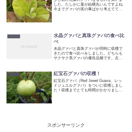
した。たしかに葉が結構丸いんですよね
今までグァバの実の事ばかり考えてて、
葉の形にはあまり注目していませんでし
た（＾＾；ネットで調べてもグァバの丸
葉に関しての情報はほとんど無いですよ
ね。皆ほとんど興味ないの...
水晶グァバと真珠グァバの食べ比
グァバ
べ
水晶グァバと真珠グァバが同時に収穫で
きたので食べ比べをしました。どちらも
サクサク系グァバの優良品種です。左）
水晶グァバ 右）真珠グァバ見慣れると
見た目でも結構区別がつきます。最大の
違いはこのお尻の部分じゃないでしょう
紅宝石グァバの収穫！
グァバ
か？水晶グァバ真珠グァバ...
紅宝石グァバ（Red Jewel Guava、レッ
ドジュエルグァバ）をついに収穫しまし
た！収穫までとても時間がかかりました
（＞＜）台風の直撃がなければもう少し
収穫できたのですが、しょうがないです
ね。見た目はごく普通のグァバです。さ
て本当に種...
スポンサーリンク