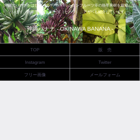
沖縄でバナナをはじめ、グァバ、パッションフルーツ等の熱帯果樹を栽培して
います。唐辛子、ピィパーズ（ヒハツ）、アガベも紹介しています。
沖縄バナナ - OKINAWA BANANA -
TOP
販 売
Instagram
Twitter
フリー画像
メールフォーム