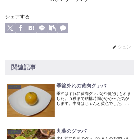
シェアする
シュン
関連記事
季節外れの黄肉グァバ
グァバ
季節はずれに黄肉グァバが1個だけとれま
した。収穫まで結構時間がかかった気が
します。中身はちゃんと黄色でした。た
だ味はあまり美味しくはなかったです。
黄肉グァバは収穫時期も分かり難く、味
も安定しないのでなかなか商品には難し
いグァバな気がする今日...
丸葉のグァバ
グァバ
少し前に丸葉のグァバなるものを買いま