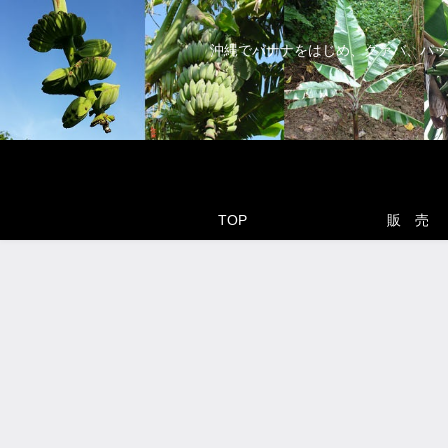
沖縄でバナナをはじめ、グァバ、パッ
TOP
販 売