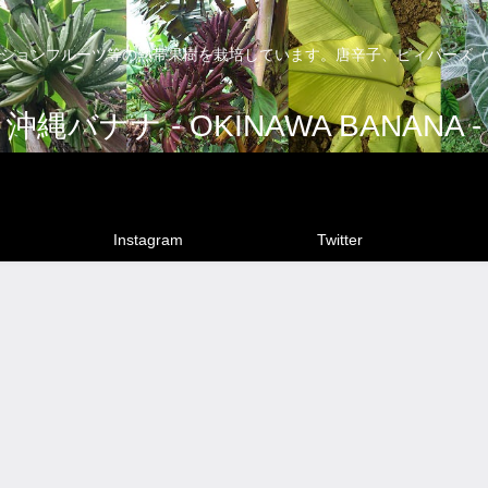
ションフルーツ等の熱帯果樹を栽培しています。唐辛子、ピィパーズ（
沖縄バナナ - OKINAWA BANANA -
Instagram
Twitter