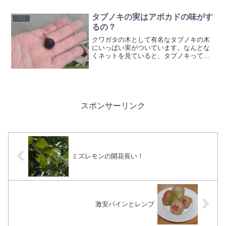
飼ってたりどんだけ愛情を...
タブノキの実はアボカドの味がす
日記
るの？
クワガタの木として有名なタブノキの木
にいっぱい実がついています。なんとな
くネットを見ていると、タブノキってア
ボカドと近縁なんですね！ジャパニーズ
アボカドなんて言葉もあるみたいです！
たしかに言われてみると葉っぱの出方と
か似てるかも。落ちてた実...
スポンサーリンク
ミズレモンの開花長い！
激安パインとレンブ