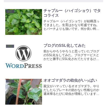
チャプルー（ハイゴショウ）でタ
日記
コライス
チャプルー（ハイゴショウ）が結構茂っ
てきました。生育はかなり旺盛ですね。
ヒバーチよりも強いです。何か良い料理
法は無いかと考え。タコライスにしてみ
ました。うーん。不味くは無いですが、
あまりマッチしている感じではありませ
んでした（＾＾；また何か...
ブログのSSL化してみた
日記
前からやろうやろうと思っていたブログ
のSSL化をしてみた。ブログサービスと
かだと勝手にSSL化されてたりするけ
ど、ワードプレスだと自分でやらないと
いけないのでなかなか大変💦ざっくり手
順でいくと1 サーバーでSSL化2 ワードプ
レスでURL変...
オオゴマダラの幼虫がいっぱい
日記
親父がハマっているオオゴマダラ。やり
だしたらブレーキの効かない性格なのか
週末帰るたびに幼虫が増殖しています
（笑）これから蛹になろうとしている奴
やすでに蛹になっている奴バッタに食わ
れる！と言ってハウスinハウスの中でも