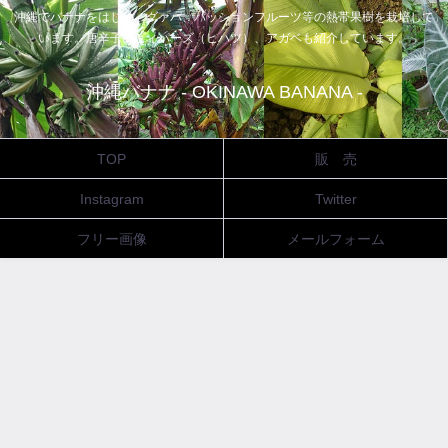
沖縄でバナナをはじめ、グァバ、パッションフルーツ等の熱帯果樹を栽培して
います。唐辛子、ピィパーズ（ヒハツ）、アガベも紹介しています。
沖縄バナナ - OKINAWA BANANA -
TOP
販 売
Instagram
Twitter
フリー画像
メールフォーム