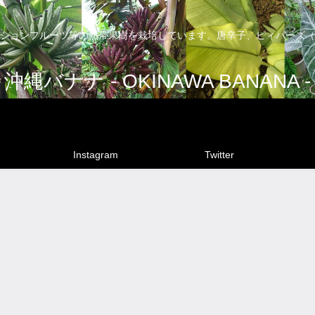
ションフルーツ等の熱帯果樹を栽培しています。唐辛子、ピィパーズ（
沖縄バナナ - OKINAWA BANANA -
Instagram
Twitter