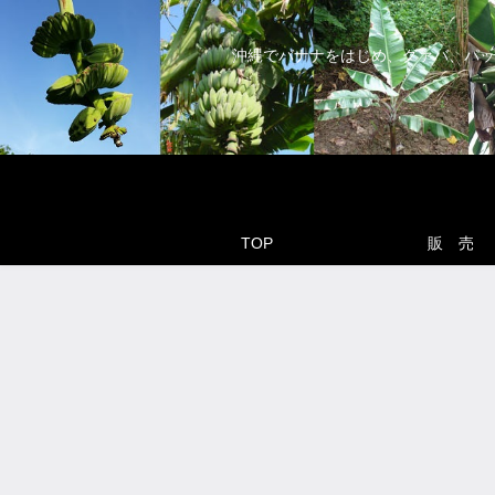
沖縄でバナナをはじめ、グァバ、パッ
TOP
販 売