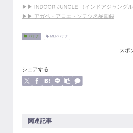
▶▶ INDOOR JUNGLE （インドアジャングル
▶▶ アガベ・アロエ・ソテツ名品図録
バナナ
MLPバナナ
スポ
シェアする
関連記事