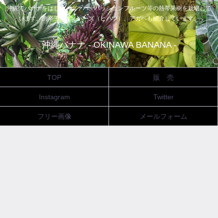
沖縄でバナナをはじめ、グァバ、パッションフルーツ等の熱帯果樹を栽培して
います。唐辛子、ピィパーズ（ヒハツ）、アガベも紹介しています。
沖縄バナナ - OKINAWA BANANA -
TOP
販 売
Instagram
Twitter
フリー画像
メールフォーム