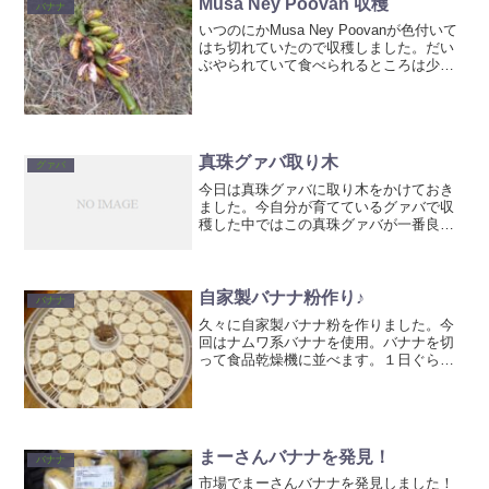
Musa Ney Poovan 収穫
バナナ
いつのにかMusa Ney Poovanが色付いて
はち切れていたので収穫しました。だい
ぶやられていて食べられるところは少な
いですが、良さそうなものを選んでビニ
ール袋に入れ、パッションフルーツで追
熟しました。パッションフルーツからも
エチレンガ...
真珠グァバ取り木
グァバ
今日は真珠グァバに取り木をかけておき
ました。今自分が育てているグァバで収
穫した中ではこの真珠グァバが一番良い
ですね。形も良く食感はサクサクで、丁
度良いタイミングで収穫すればほんのり
甘くて美味しいです。今後はスイカグァ
バや、帝王グァバ、レッド...
自家製バナナ粉作り♪
バナナ
久々に自家製バナナ粉を作りました。今
回はナムワ系バナナを使用。バナナを切
って食品乾燥機に並べます。１日ぐらい
乾燥させるとカチカチになります。これ
をミルサーで粉砕して粉にします。少し
づつしかできないので結構大変です。な
んとかこれぐらい作りまし...
まーさんバナナを発見！
バナナ
市場でまーさんバナナを発見しました！