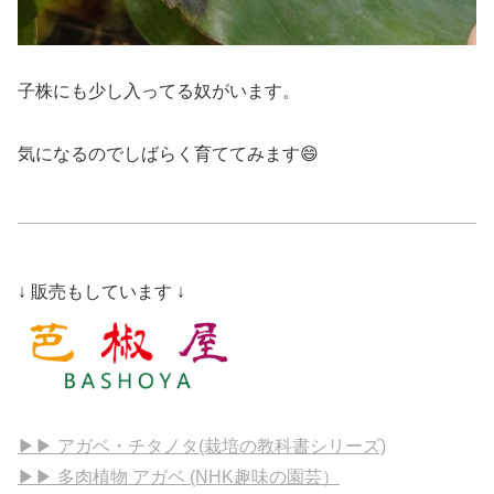
子株にも少し入ってる奴がいます。
気になるのでしばらく育ててみます😄
↓ 販売もしています ↓
▶▶ アガベ・チタノタ(栽培の教科書シリーズ)
▶▶ 多肉植物 アガベ (NHK趣味の園芸）