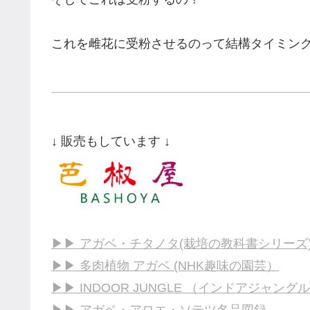
これを雌花に受粉させるのって結構タイミン
↓ 販売もしています ↓
▶▶ アガベ・チタノタ(栽培の教科書シリーズ
▶▶ 多肉植物 アガベ (NHK趣味の園芸）
▶▶ INDOOR JUNGLE （インドアジャングル
▶▶ アガベ・アロエ・ソテツ名品図録