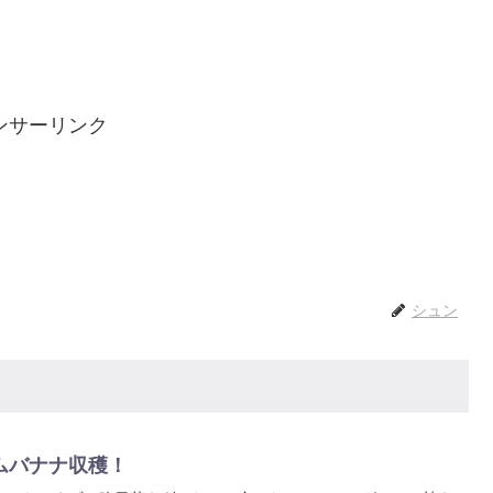
ンサーリンク
シュン
ムバナナ収穫！