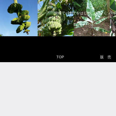
沖縄でバナナをはじめ、グァバ、パッ
TOP
販 売