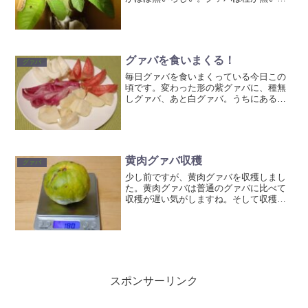
けでかなり食べやすくなるのでとても期
待しています(o^^o)
グァバを食いまくる！
グァバ
毎日グァバを食いまくっている今日この
頃です。変わった形の紫グァバに、種無
しグァバ、あと白グァバ。うちにある紫
グァバは丸ですが、こんな形のもあるん
ですね。種無しグァバは本当に種が無ー
い！と思ったら一個だけ種ありました(^^)
見た目にはトロピカ...
黄肉グァバ収穫
グァバ
少し前ですが、黄肉グァバを収穫しまし
た。黄肉グァバは普通のグァバに比べて
収穫が遅い気がしますね。そして収穫時
期が分かり難い！いつまでも軟らかくな
らないし、気付けば落ちてたり虫に食わ
れてたり・・・なので今年は結構実がつ
いてたのに、収穫できたの...
スポンサーリンク