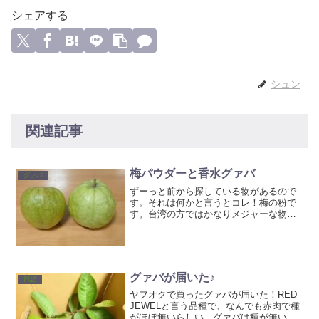
シェアする
シュン
関連記事
梅パウダーと香水グァバ
グァバ
ずーっと前から探している物があるので
す。それは何かと言うとコレ！梅の粉で
す。台湾の方ではかなりメジャーな物の
ようで、屋台で売るグァバなどについて
くるそうです。 通販でも買えない事は無
いのですが、やはり送料がかかってしま
うのでもっと身近に無い...
グァバが届いた♪
日記
ヤフオクで買ったグァバが届いた！RED
JEWELと言う品種で、なんでも赤肉で種
がほぼ無いらしい。グァバは種が無いだ