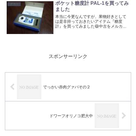
ポケット糖度計 PAL-1を買ってみ
グァバ
ました
本当に今更なんですが、果物好きとして
は是非持っておきたいアイテム『糖度
計』を買ってみました😄中古をメルカリ
で購入しました(^-^)メルカリが50％還元
をしていたのでお得に購入できました✨
箱説明書付きで物もきれいでした。ん
で、早速何か計りたい...
スポンサーリンク
でっかい赤肉グァバその２
ドワーフオリノコ肥大中