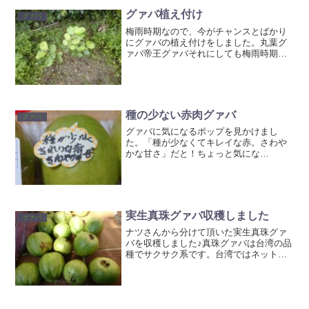
グァバ植え付け
グァバ
梅雨時期なので、今がチャンスとばかり
にグァバの植え付けをしました。丸葉グ
ァバ帝王グァバそれにしても梅雨時期は
草の勢いと、蚊の量が半端ないです(>_<)
忘れさられていた真珠グァバの取り木も
外しました。100均のピートモスでも取り
木は問題ないよ...
種の少ない赤肉グァバ
グァバ
グァバに気になるポップを見かけまし
た。「種が少なくてキレイな赤。さわや
かな甘さ」だと！ちょっと気にな
る・・・本当かいな？1パック買ってみる
事にしました(^^)卵型のちょっと変わった
形ですね。切ってみるとおおー！なかな
か素敵な色です✨そして確...
実生真珠グァバ収穫しました
グァバ
ナツさんから分けて頂いた実生真珠グァ
バを収穫しました♪真珠グァバは台湾の品
種でサクサク系です。台湾ではネットリ
系のグァバよりもサクサク系のグァバの
ほうが人気があるらしく、コンビニや屋
台でも売られているとかなんとか・・・
以前「ソレダメ！」と言...