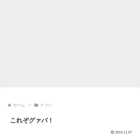
ホーム
グァバ
これぞグァバ！
2019.11.07