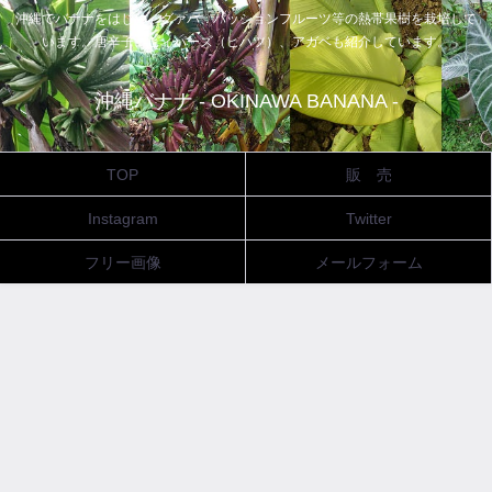
沖縄でバナナをはじめ、グァバ、パッションフルーツ等の熱帯果樹を栽培して
います。唐辛子、ピィパーズ（ヒハツ）、アガベも紹介しています。
沖縄バナナ - OKINAWA BANANA -
TOP
販 売
Instagram
Twitter
フリー画像
メールフォーム