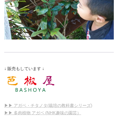
↓ 販売もしています ↓
▶▶ アガベ・チタノタ(栽培の教科書シリーズ)
▶▶ 多肉植物 アガベ (NHK趣味の園芸）