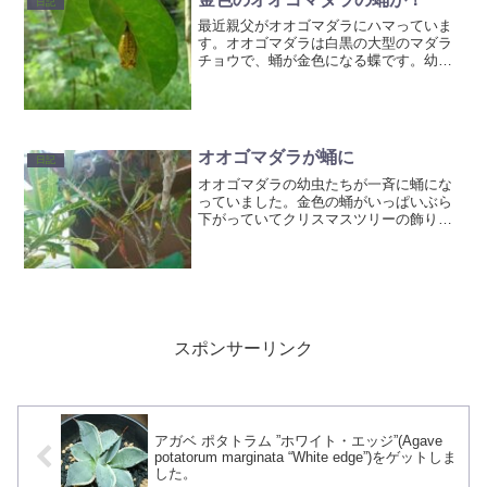
日記
最近親父がオオゴマダラにハマっていま
す。オオゴマダラは白黒の大型のマダラ
チョウで、蛹が金色になる蝶です。幼虫
はホウライカガミの葉を食べるようで、
せっせとホウライカガミを植え付けてい
るのですが、努力の甲斐あってか何処か
らか卵を産みつけにやって...
オオゴマダラが蛹に
日記
オオゴマダラの幼虫たちが一斉に蛹にな
っていました。金色の蛹がいっぱいぶら
下がっていてクリスマスツリーの飾り付
けみたいです（＾＾）もうすぐ１２月で
すね！
スポンサーリンク
アガベ ポタトラム ”ホワイト・エッジ”(Agave
potatorum marginata “White edge”)をゲットしま
した。