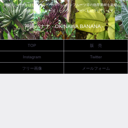
沖縄でバナナをはじめ、グァバ、パッションフルーツ等の熱帯果樹を栽培して
います。唐辛子、ピィパーズ（ヒハツ）、アガベも紹介しています。
沖縄バナナ - OKINAWA BANANA -
TOP
販 売
Instagram
Twitter
フリー画像
メールフォーム