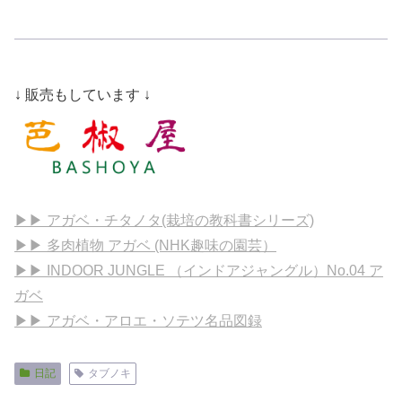
↓ 販売もしています ↓
▶▶ アガベ・チタノタ(栽培の教科書シリーズ)
▶▶ 多肉植物 アガベ (NHK趣味の園芸）
▶▶ INDOOR JUNGLE （インドアジャングル）No.04 ア
ガベ
▶▶ アガベ・アロエ・ソテツ名品図録
日記
タブノキ