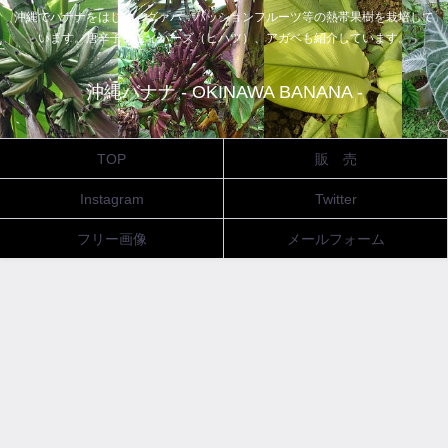
沖縄でバナナをはじめ、グァバ、パッションフルーツ等の熱帯果樹を栽培して
います。唐辛子、ピィパーズ（ヒハツ）、アガベも紹介しています。
沖縄バナナ - OKINAWA BANANA -
TOP
販 売
Instagram
Twitter
フリー画像
メールフォーム