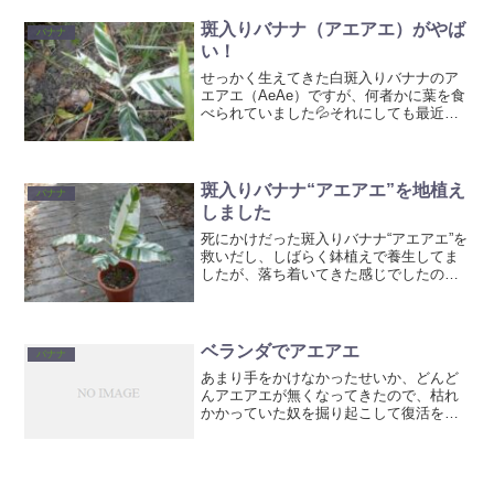
斑入りバナナ（アエアエ）がやば
バナナ
い！
せっかく生えてきた白斑入りバナナのア
エアエ（AeAe）ですが、何者かに葉を食
べられていました💦それにしても最近、
この白斑入りバナナの購入希望のメール
がちょくちょくきます。ヤフオクとかで
も凄い金額付いてますよね！しかしご覧
の通り、今にも無くな...
斑入りバナナ“アエアエ”を地植え
バナナ
しました
死にかけだった斑入りバナナ“アエアエ”を
救いだし、しばらく鉢植えで養生してま
したが、落ち着いてきた感じでしたの
で、再び土に戻しました。秋に植え付け
をすると、まだ根付いて無い時にタイミ
ング悪く台風にやられ、さらに寒くなっ
て、回復できないまま病...
ベランダでアエアエ
バナナ
あまり手をかけなかったせいか、どんど
んアエアエが無くなってきたので、枯れ
かかっていた奴を掘り起こして復活を試
みました。無事生えてきました😄ベラン
ダはゾウ虫の心配が無いのでしばらく育
てて体力を付けさせようと思います。