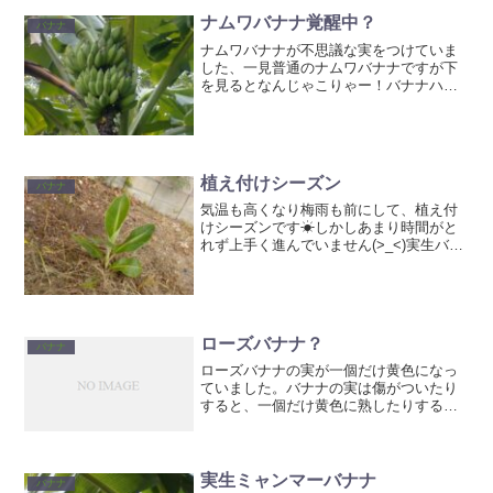
ナムワバナナ覚醒中？
バナナ
ナムワバナナが不思議な実をつけていま
した、一見普通のナムワバナナですが下
を見るとなんじゃこりゃー！バナナハー
トも二個付きですなかなか面白いですね
～😄暖かくなってきたせいか『ジューミ
ー』ことアオカナヘビ君もウロウロして
いました。
植え付けシーズン
バナナ
気温も高くなり梅雨も前にして、植え付
けシーズンです☀しかしあまり時間がと
れず上手く進んでいません(>_<)実生バナ
ナです。この夏でどれだけ成長できる
か！株は結構元気です。お次はドワーフ
プエルトリカン一度芯詰まりをおこして
切り戻ししましたが、...
ローズバナナ？
バナナ
ローズバナナの実が一個だけ黄色になっ
ていました。バナナの実は傷がついたり
すると、一個だけ黄色に熟したりする事
があります。そのままにすると熟した実
からのエチレンで房全体がまだ肥大が十
分でない状態で黄色になってしまうおそ
れがあるので、さっさと取...
実生ミャンマーバナナ
バナナ