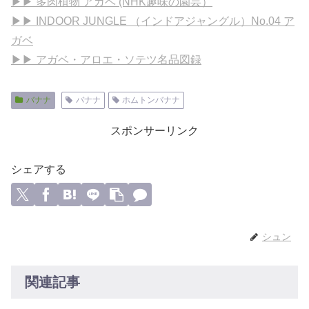
▶▶ 多肉植物 アガベ (NHK趣味の園芸）
▶▶ INDOOR JUNGLE （インドアジャングル）No.04 ア
ガベ
▶▶ アガベ・アロエ・ソテツ名品図録
バナナ
バナナ
ホムトンバナナ
スポンサーリンク
シェアする
シュン
関連記事