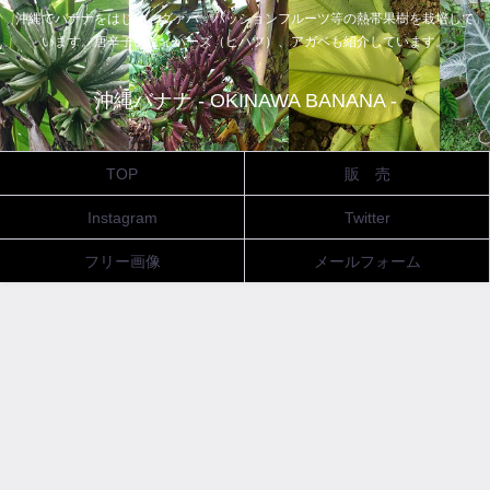
沖縄でバナナをはじめ、グァバ、パッションフルーツ等の熱帯果樹を栽培して
います。唐辛子、ピィパーズ（ヒハツ）、アガベも紹介しています。
沖縄バナナ - OKINAWA BANANA -
TOP
販 売
Instagram
Twitter
フリー画像
メールフォーム