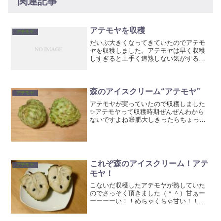
関連記事
アテモヤを収穫
アテモヤ
だいぶ大きくなってきていたのでアテモ
ヤを収穫しました。アテモヤは早く収穫
しすぎると上手く追熟しない気がするの
でタイミングが難しいです。これぐらい
肥大していたらきっと大丈夫でしょう！
上手く熟したアテモヤは『森のアイスク
リーム』と言われるだけあ...
森のアイスクリーム“アテモヤ”
アテモヤ
アテモヤが実っていたので収穫しました
✨アテモヤって収穫時期ぜんぜんわから
ないですよね😅肥大しきったらちょっと
黄色っぽくなる気がします。今回はとっ
てきて翌日には柔らかくなっていたの
で、タイミングはベストだったと思いま
す。早速皮を剥いて食べます...
これぞ森のアイスクリーム！アテ
アテモヤ
モヤ！
こないだ収穫したアテモヤが熟していた
のでさっそく頂きました（＾＾）甘ぁー
ーーーーい！！めちゃくちゃ甘い！！さ
すが『森のアイスクリーム』なんて言わ
れるだけあります。バニラアイスにも引