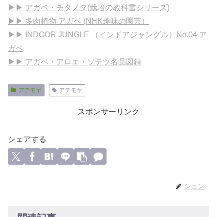
▶▶ アガベ・チタノタ(栽培の教科書シリーズ)
▶▶ 多肉植物 アガベ (NHK趣味の園芸）
▶▶ INDOOR JUNGLE （インドアジャングル）No.04 ア
ガベ
▶▶ アガベ・アロエ・ソテツ名品図録
アテモヤ
アテモヤ
スポンサーリンク
シェアする
シュン