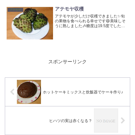
けをとらない甘さです（笑）アテモヤは
釈迦頭とチェリモヤを掛け...
アテモヤ収穫
アテモヤ
アテモヤが少しだけ収穫できました✨旬
の果物を食べられる幸せです😄美味しそ
うに熟しました🎶糖度は19.5度でした。
また来年です😄
スポンサーリンク
ホットケーキミックスと炊飯器でケーキ作り♪
ヒハツの実は赤くなる？