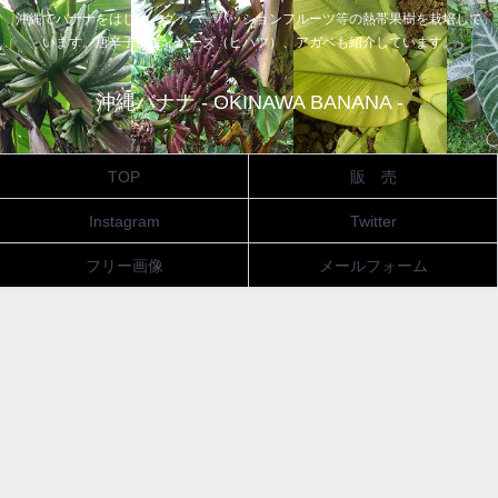
沖縄でバナナをはじめ、グァバ、パッションフルーツ等の熱帯果樹を栽培して
います。唐辛子、ピィパーズ（ヒハツ）、アガベも紹介しています。
沖縄バナナ - OKINAWA BANANA -
TOP
販 売
Instagram
Twitter
フリー画像
メールフォーム